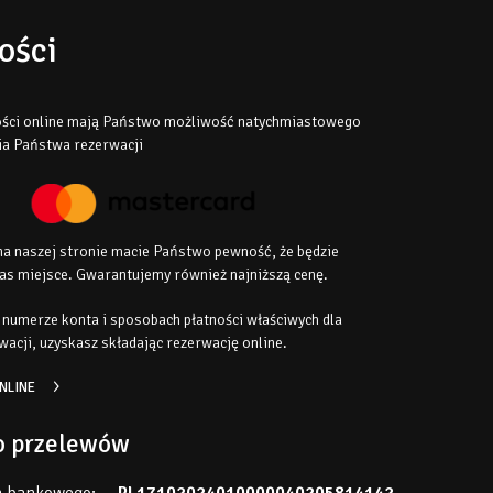
ości
ności online mają Państwo możliwość natychmiastowego
ia Państwa rezerwacji
a naszej stronie macie Państwo pewność, że będzie
as miejsce. Gwarantujemy również najniższą cenę.
 numerze konta i sposobach płatności właściwych dla
wacji, uzyskasz składając rezerwację online.
NLINE
o przelewów
a bankowego:
PL17102024010000040205814142