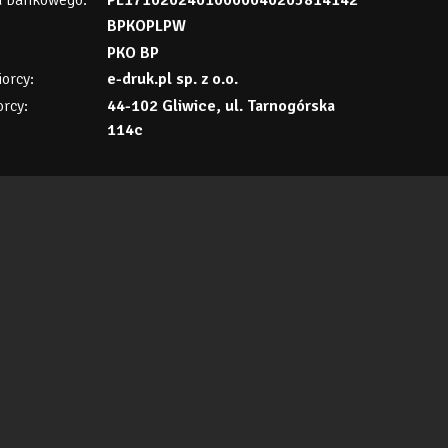
:
BPKOPLPW
PKO BP
orcy:
e-druk.pl sp. z o.o.
rcy:
44-102 Gliwice, ul. Tarnogórska
114c