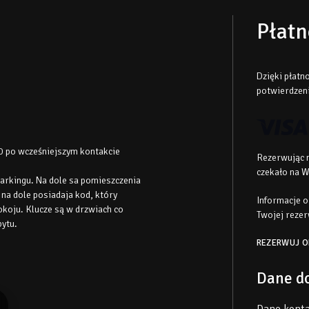
Płatn
Dzięki płat
potwierdzen
0 po wcześniejszym kontakcie
Rezerwując n
czekało na W
parkingu. Na dole sa pomieszczenia
 na dole posiadaja kod, który
Informacje o
oju. Klucze są w drzwiach co
Twojej rezer
bytu.
REZERWUJ O
Dane d
Dane kont