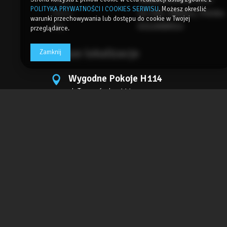
POLITYKA PRYWATNOŚCI I COOKIES SERWISU
. Możesz określić
Adres:
44-102, Gliwice, Polska
warunki przechowywania lub dostępu do cookie w Twojej
Nip:
6312688914
przeglądarce.
Nasze lokalizacje
Zamknij
Wygodne Pokoje H114
ul. Tarnogórska, 114c
44-102 Gliwice
Polska
ZOBACZ OFERTĘ
SPRAWDŹ NA MAPIE