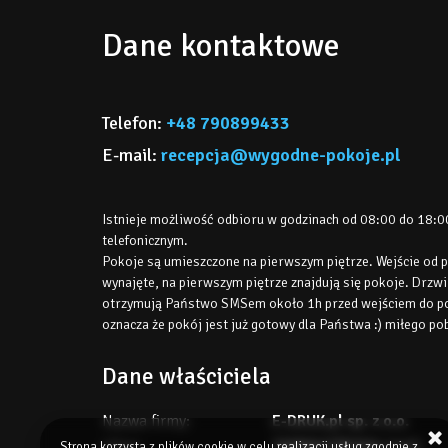
Dane kontaktowe
Telefon
+48 790899433
E-mail
recepcja@wygodne-pokoje.pl
Istnieje możliwość odbioru w godzinach od 08:00 do 18:0
telefonicznym.
Pokoje są umieszczone na pierwszym piętrze. Wejście od 
wynajęte, na pierwszym piętrze znajdują się pokoje. Drzwi
otrzymują Państwo SMSem około 1h przed wejściem do pok
oznacza że pokój jest już gotowy dla Państwa :) miłego po
Dane właściciela
Nazwa firmy:
E-DRUK.pl sp. z o.o.
Ulica:
TARNOGÓRSKA 114C
Strona korzysta z plików cookie w celu realizacji usług zgodnie z