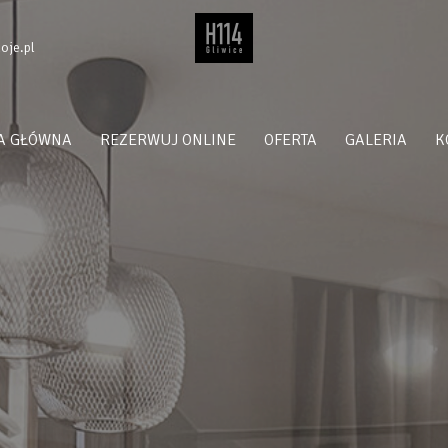
oje.pl
A GŁÓWNA
REZERWUJ ONLINE
OFERTA
GALERIA
K