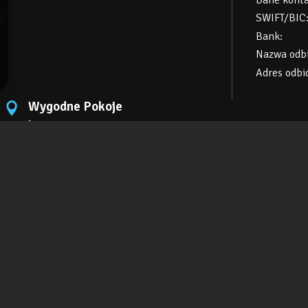
SWIFT/BIC
Bank:
Nazwa odbi
Adres odbio
Wygodne Pokoje
h114 - P1
ul. Tarnogórska, 114c
44-102 Gliwice
Polska
ZOBACZ OFERTĘ
SPRAWDŹ NA MAPIE