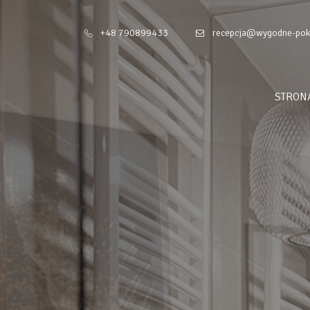
+48 790899433
recepcja@wygodne-pok
STRON