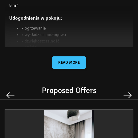
9 m²
Udogodnienia w pokoju: ​
• ogrzewanie
• wykładzina podłogowa
• dźwiękoszczelność
• pościel
• dojście na wyższe piętra tylko schodami
• papier toaletowy
READ MORE
Bezpłatne WiFi!
Dla palących: ​
Proposed Offers
Palenie zabronione
Parking: ​
Bezpłatnie!
Bezpłatny parking prywatny jest dostępny na miejscu
(nie jest konieczna rezerwacja).