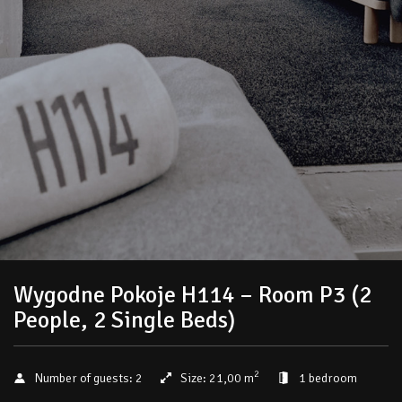
Wygodne Pokoje H114 – Room P3 (2
People, 2 Single Beds)
2
Number of guests:
2
Size:
21,00 m
1 bedroom