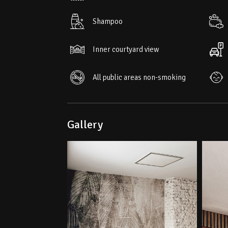
Shampoo
Inner courtyard view
All public areas non-smoking
Gallery