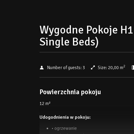
Wygodne Pokoje H11
Single Beds)
2
Number of guests:
3
Size:
20,00 m
Powierzchnia pokoju
12 m²
Udogodnienia w pokoju:
• ogrzewanie