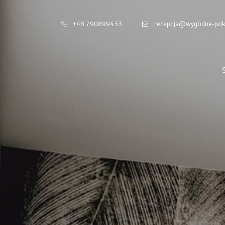
+48 790899433
recepcja@wygodne-pok