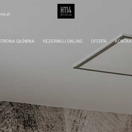
oje.pl
STRONA GŁÓWNA
REZERWUJ ONLINE
OFERTA
KONTAK