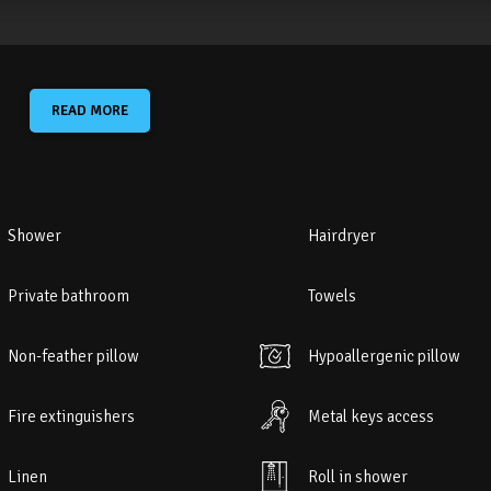
READ MORE
Shower
Hairdryer
Private bathroom
Towels
pny na miejscu (nie jest konieczna rezerwacja).
Non-feather pillow
Hypoallergenic pillow
Fire extinguishers
Metal keys access
Linen
Roll in shower