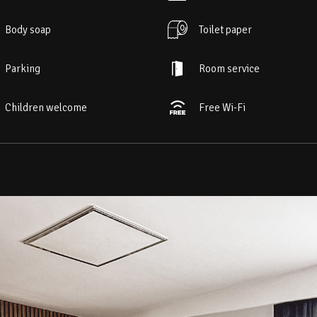
Body soap
Toilet paper
Parking
Room service
Children welcome
Free Wi-Fi