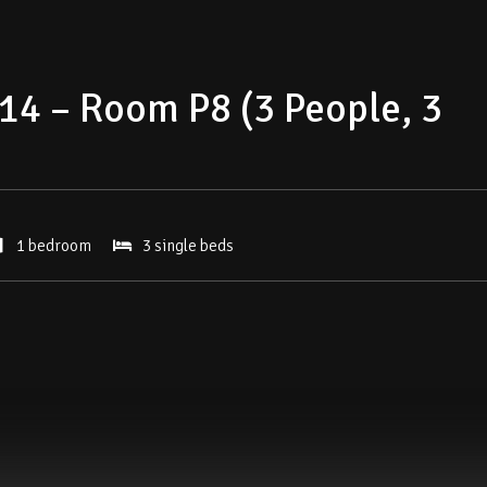
4 – Room P8 (3 People, 3
1 bedroom
3 single beds