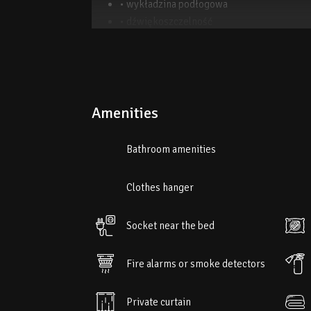
• wykładzina podłogowa
• dźwiękoszczelność
• pościel
• dojście na wyższe piętra tylko schodami
• papier toaletowy
Bezpłatne WiFi!
Amenities
Dla palących: ​
Palenie zabronione
Bathroom amenities
Parking: ​
Clothes hanger
Bezpłatnie!
Bezpłatny parking prywatny jest dostę
Socket near the bed
Fire alarms or smoke detectors
Private curtain