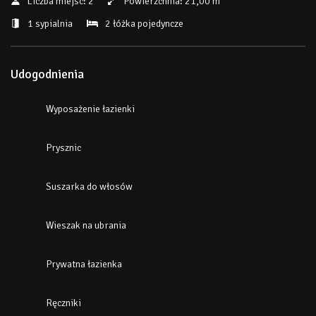
Liczba miejsc:
2
Powierzchnia:
21,00 m
1 sypialnia
2 łóżka pojedyncze
Udogodnienia
Wyposażenie łazienki
Prysznic
Suszarka do włosów
Wieszak na ubrania
Prywatna łazienka
Ręczniki