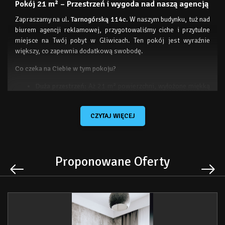
Pokój 21 m² – Przestrzeń i wygoda nad naszą agencją
Zapraszamy na ul.
Tarnogórską 114c
. W naszym budynku, tuż nad
biurem agencji reklamowej, przygotowaliśmy ciche i przytulne
miejsce na Twój pobyt w Gliwicach. Ten pokój jest wyraźnie
większy, co zapewnia dodatkową swobodę.
Co czeka na Ciebie w tym pokoju?
Duża przestrzeń:
Aż 21 m² powierzchni, wyłożone miękką
wykładziną. To idealny wybór, jeśli lubisz czuć się
swobodnie i nie lubisz ciasnoty.
CZYTAJ WIĘCEJ
Prywatność i ciepło:
Oczywiście pokój posiada własną
łazienkę oraz wydajne ogrzewanie, które zapewni komfort
w chłodniejsze dni.
Proponowane Oferty
Domowa kuchnia (wspólna):
Na tym samym piętrze masz
dostęp do w pełni wyposażonej kuchni. Czekają tam na
Ciebie: płyta grzewcza, lodówka, mikrofalówka, czajnik
oraz komplet naczyń, garnków i patelni. Przy stole ze
stołkami możesz wygodnie zjeść posiłek lub wypić kawę.
(Prosimy, by po posiłku umyć po sobie naczynia – dbajmy o