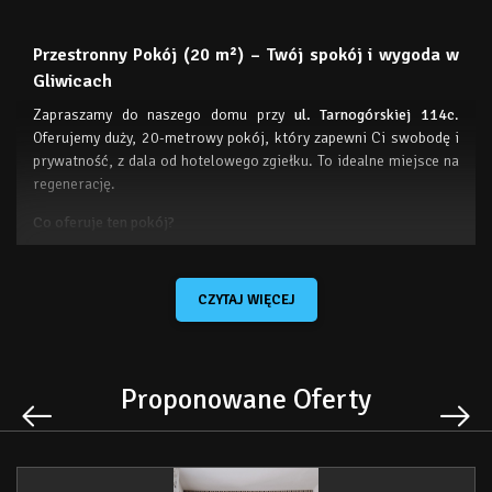
Przestronny Pokój (20 m²) – Twój spokój i wygoda w
Gliwicach
Zapraszamy do naszego domu przy
ul. Tarnogórskiej 114c
.
Oferujemy duży, 20-metrowy pokój, który zapewni Ci swobodę i
prywatność, z dala od hotelowego zgiełku. To idealne miejsce na
regenerację.
Co oferuje ten pokój?
Duża powierzchnia:
20 m² to sporo miejsca dla Twojej
wygody. Pokój wyłożony jest miękką wykładziną, co
CZYTAJ WIĘCEJ
sprawia, że jest tu cicho i przytulnie.
Ciepło i prywatność:
Pokój posiada oczywiście własną
łazienkę. Zimą i jesienią dbamy o wydajne ogrzewanie, by
zawsze wracało się tu z przyjemnością.
Proponowane Oferty
Domowa kuchnia (wspólna):
Do dyspozycji masz w pełni
wyposażoną kuchnię na piętrze. Znajdziesz tu płytę
grzewczą, lodówkę, mikrofalówkę i czajnik. Mamy też