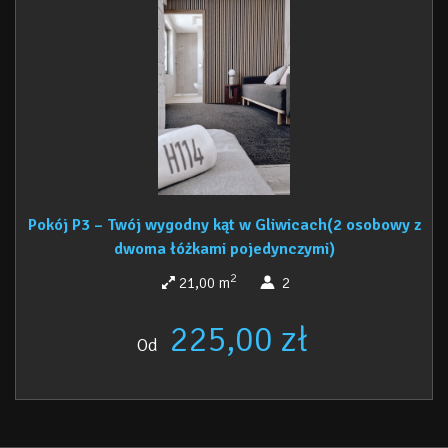
komplet garnków, patelni i naczyń – bez problemu
przygotujesz sobie obiad. Posiłki możesz zjeść przy
wspólnym stole.
(Bardzo prosimy o zmywanie po sobie – to
ułatwia życie wszystkim Gościom).
Łączność i Parking:
Zapewniamy szybkie WiFi (idealne do
pracy lub przeglądania sieci) oraz bezpłatny, prywatny
parking tuż przy budynku.
Gwarancja ciszy:
Ponieważ w obiekcie nie spożywamy
alkoholu i nie palimy, a od 22:00 obowiązuje cisza nocna,
Pokój P3 – Twój wygodny kąt w Gliwicach(2 osobowy z
możesz być pewien spokojnego snu.
dwoma łóżkami pojedynczymi)
Bezpieczeństwo:
Części wspólne są monitorowane, a
wejście do budynku i pokoju odbywa się na kod
2
21,00 m
2
(przesyłamy go SMS-em w dniu przyjazdu). Żadnych kluczy,
żadnego stresu.
225,00 zł
Od
Ważne informacje: